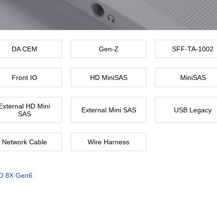
DA CEM
Gen-Z
SFF-TA-1002
Front IO
HD MiniSAS
MiniSAS
External HD Mini
External Mini SAS
USB Legacy
SAS
Network Cable
Wire Harness
O 8X Gen6