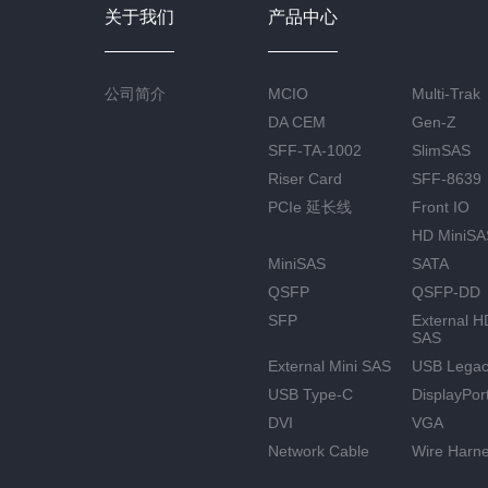
关于我们
产品中心
公司简介
MCIO
Multi-Trak
DA CEM
Gen-Z
SFF-TA-1002
SlimSAS
Riser Card
SFF-8639
PCIe 延长线
Front IO
HD MiniSA
MiniSAS
SATA
QSFP
QSFP-DD
SFP
External H
SAS
External Mini SAS
USB Lega
USB Type-C
DisplayPor
DVI
VGA
Network Cable
Wire Harn